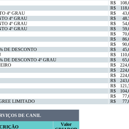
R$
108,
R$
118,
TO 4º GRAU
R$
43,
NTO 4º GRAU
R$
48,
NTO 4º GRAU
R$
54,
NTO 4º GRAU
R$
59,
R$
70,
R$
86,
R$
90,
0% DE DESCONTO
R$
45,
U
R$
110,
% DE DESCONTO 4º GRAU
R$
65,
EIRO
R$
224,
R$
224,
R$
224,
R$
243,
R$
121,
R$
104,
R$
77,
GREE LIMITADO
R$
77,
RVIÇOS DE CANIL
Valor
CRIÇÃO