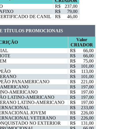
CRIADOR
XO
R$
237,00
AFIXO
R$
79,00
CERTIFICADO DE CANIL
R$
46,00
E TÍTULOS PROMOCIONAIS
Valor
CRIÇÃO
CRIADOR
CIAL
R$
66,00
HOTE
R$
66,00
VEM
R$
75,00
R$
101,00
PEÃO
R$
113,00
TERANO
R$
101,00
PEÃO PANAMERICANO
R$
221,00
NAMERICANO
R$
197,00
TINO-AMERICANO
R$
197,00
EÃO LATINO-AMERICANO
R$
197,00
TERANO LATINO-AMERICANO
R$
197,00
TERNACIONAL
R$
233,00
TERNACIONAL JOVEM
R$
226,00
TERNACIONAL VETERANO
R$
226,00
ONQUISTADO NO EXTERIOR
R$
131,00
O PROMOCIONAL
R$
66,00