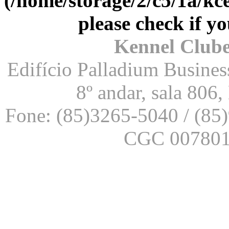
(/home/storage/2/c5/1a/kc
please check if yo
Kennel Clube
Edifício Palladium Business
8º andar, sala 806
Fone: (85)3265-5040 / (85
CGC 007801