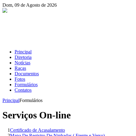
Dom, 09 de Agosto de 2026
Principal
Diretoria
Notícias
Raças
Documentos
Fotos
Formulários
Contatos
Principal
Formulários
Serviços On-line
1
Certificado de Acasalamento
2
Mapa De Registro De Ninhadas ( Frente e Verso)